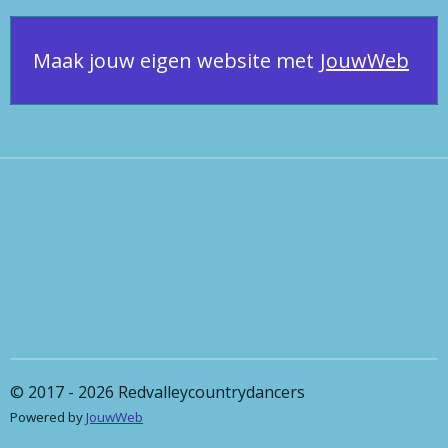
e
b
o
Maak jouw eigen website met
JouwWeb
o
k
© 2017 - 2026 Redvalleycountrydancers
Powered by
JouwWeb